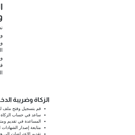
ا
و
نح
وا
وا
ال
وا
في
ال
الزكاة وضريبة الدخ
قم بتسجيل وفتح ملف لل
ساعد في حساب الزكاة و
المساعدة في تقديم ومتا
متابعة إصدار الشهادات ال
تقديم الاعتراضات إلى هي